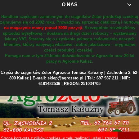
O NAS
Handlem częściami zamiennymi do ciągników Zetor produkcji czeskiej
zajmujemy się od 2002 roku.
Prowadzimy sprzedaż detaliczną i hurtową
na magazynie mamy ponad 8000 pozycji.
Szczególnie rozwinęliśmy
sprzedaż wysyłkową – dostawa na drugi dzień roboczy – wystawiamy
faktury VAT.
Staramy się o uzyskanie pełnego zadowolenia naszych
klientów, którzy nabywają właściwe i dobre jakościowo – oryginalne
części produkcji czeskiej.
Pomaga nam w tym 24-letnie doświadczenie w Agrozeto oraz 20 lat
pracy w Agromie Kalisz.
Części do ciągników Zetor Agrozeto Tomasz Kałużny | Zachodnia 2, 62-
800 Kalisz | E-mail: sklep@agrozeto.pl | Tel.: 697 987 211 | NIP:
6181482536 | REGON: 251034705
Strona korzysta z plików cookies w celu realizacji usług i zgodnie z