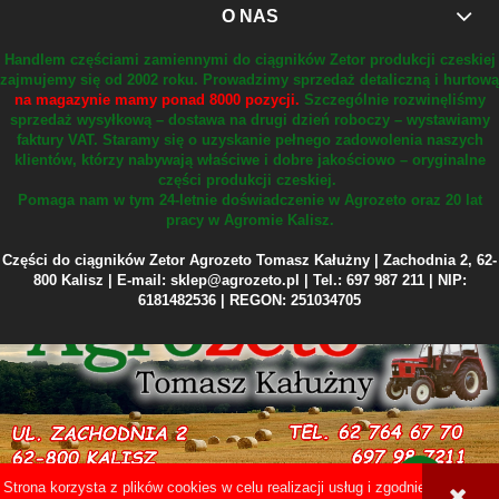
O NAS
Handlem częściami zamiennymi do ciągników Zetor produkcji czeskiej
zajmujemy się od 2002 roku.
Prowadzimy sprzedaż detaliczną i hurtową
na magazynie mamy ponad 8000 pozycji.
Szczególnie rozwinęliśmy
sprzedaż wysyłkową – dostawa na drugi dzień roboczy – wystawiamy
faktury VAT.
Staramy się o uzyskanie pełnego zadowolenia naszych
klientów, którzy nabywają właściwe i dobre jakościowo – oryginalne
części produkcji czeskiej.
Pomaga nam w tym 24-letnie doświadczenie w Agrozeto oraz 20 lat
pracy w Agromie Kalisz.
Części do ciągników Zetor Agrozeto Tomasz Kałużny | Zachodnia 2, 62-
800 Kalisz | E-mail: sklep@agrozeto.pl | Tel.: 697 987 211 | NIP:
6181482536 | REGON: 251034705
Strona korzysta z plików cookies w celu realizacji usług i zgodnie z