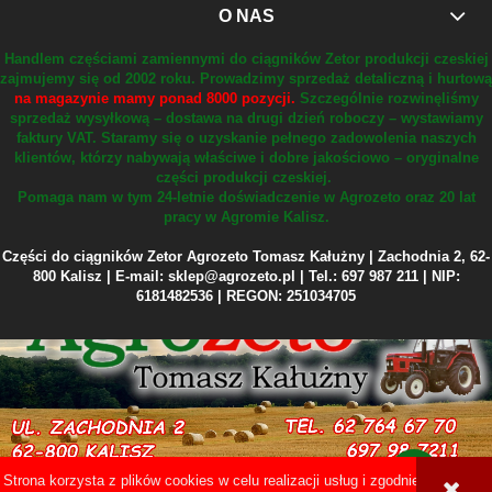
O NAS
Handlem częściami zamiennymi do ciągników Zetor produkcji czeskiej
zajmujemy się od 2002 roku.
Prowadzimy sprzedaż detaliczną i hurtową
na magazynie mamy ponad 8000 pozycji.
Szczególnie rozwinęliśmy
sprzedaż wysyłkową – dostawa na drugi dzień roboczy – wystawiamy
faktury VAT.
Staramy się o uzyskanie pełnego zadowolenia naszych
klientów, którzy nabywają właściwe i dobre jakościowo – oryginalne
części produkcji czeskiej.
Pomaga nam w tym 24-letnie doświadczenie w Agrozeto oraz 20 lat
pracy w Agromie Kalisz.
Części do ciągników Zetor Agrozeto Tomasz Kałużny | Zachodnia 2, 62-
800 Kalisz | E-mail: sklep@agrozeto.pl | Tel.: 697 987 211 | NIP:
6181482536 | REGON: 251034705
Strona korzysta z plików cookies w celu realizacji usług i zgodnie z