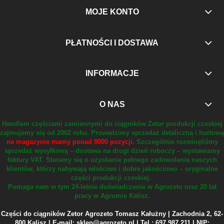
MOJE KONTO
PŁATNOŚCI I DOSTAWA
INFORMACJE
O NAS
Handlem częściami zamiennymi do ciągników Zetor produkcji czeskiej
zajmujemy się od 2002 roku.
Prowadzimy sprzedaż detaliczną i hurtową
na magazynie mamy ponad 8000 pozycji.
Szczególnie rozwinęliśmy
sprzedaż wysyłkową – dostawa na drugi dzień roboczy – wystawiamy
faktury VAT.
Staramy się o uzyskanie pełnego zadowolenia naszych
klientów, którzy nabywają właściwe i dobre jakościowo – oryginalne
części produkcji czeskiej.
Pomaga nam w tym 24-letnie doświadczenie w Agrozeto oraz 20 lat
pracy w Agromie Kalisz.
Części do ciągników Zetor Agrozeto Tomasz Kałużny | Zachodnia 2, 62-
800 Kalisz | E-mail: sklep@agrozeto.pl | Tel.: 697 987 211 | NIP: