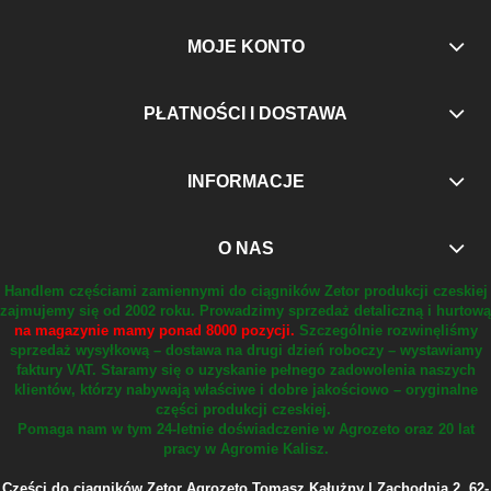
MOJE KONTO
PŁATNOŚCI I DOSTAWA
INFORMACJE
O NAS
Handlem częściami zamiennymi do ciągników Zetor produkcji czeskiej
zajmujemy się od 2002 roku.
Prowadzimy sprzedaż detaliczną i hurtową
na magazynie mamy ponad 8000 pozycji.
Szczególnie rozwinęliśmy
sprzedaż wysyłkową – dostawa na drugi dzień roboczy – wystawiamy
faktury VAT.
Staramy się o uzyskanie pełnego zadowolenia naszych
klientów, którzy nabywają właściwe i dobre jakościowo – oryginalne
części produkcji czeskiej.
Pomaga nam w tym 24-letnie doświadczenie w Agrozeto oraz 20 lat
pracy w Agromie Kalisz.
Części do ciągników Zetor Agrozeto Tomasz Kałużny | Zachodnia 2, 62-