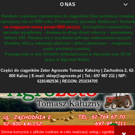
O NAS
Handlem częściami zamiennymi do ciągników Zetor produkcji czeskiej
zajmujemy się od 2002 roku.
Prowadzimy sprzedaż detaliczną i hurtową
na magazynie mamy ponad 8000 pozycji.
Szczególnie rozwinęliśmy
sprzedaż wysyłkową – dostawa na drugi dzień roboczy – wystawiamy
faktury VAT.
Staramy się o uzyskanie pełnego zadowolenia naszych
klientów, którzy nabywają właściwe i dobre jakościowo – oryginalne
części produkcji czeskiej.
Pomaga nam w tym 24-letnie doświadczenie w Agrozeto oraz 20 lat
pracy w Agromie Kalisz.
Części do ciągników Zetor Agrozeto Tomasz Kałużny | Zachodnia 2, 62-
800 Kalisz | E-mail: sklep@agrozeto.pl | Tel.: 697 987 211 | NIP:
6181482536 | REGON: 251034705
Strona korzysta z plików cookies w celu realizacji usług i zgodnie z