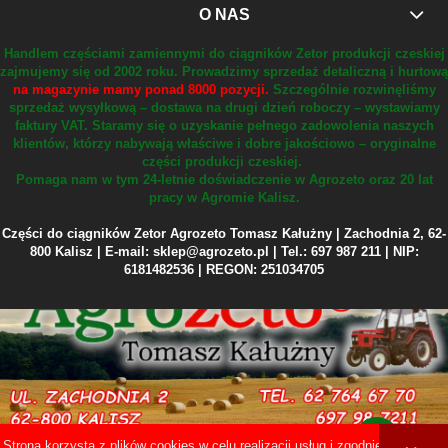
O NAS
Handlem częściami zamiennymi do ciągników Zetor produkcji czeskiej
zajmujemy się od 2002 roku.
Prowadzimy sprzedaż detaliczną i hurtową
na magazynie mamy ponad 8000 pozycji.
Szczególnie rozwinęliśmy
sprzedaż wysyłkową – dostawa na drugi dzień roboczy – wystawiamy
faktury VAT.
Staramy się o uzyskanie pełnego zadowolenia naszych
klientów, którzy nabywają właściwe i dobre jakościowo – oryginalne
części produkcji czeskiej.
Pomaga nam w tym 24-letnie doświadczenie w Agrozeto oraz 20 lat
pracy w Agromie Kalisz.
Części do ciągników Zetor Agrozeto Tomasz Kałużny | Zachodnia 2, 62-
800 Kalisz | E-mail: sklep@agrozeto.pl | Tel.: 697 987 211 | NIP:
6181482536 | REGON: 251034705
Strona korzysta z plików cookies w celu realizacji usług i zgodnie z