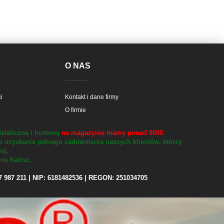
E
O NAS
i
Kontakt i dane firmy
O firmie
etaliczną i hurtową
na magazynie mamy ponad 8000
o uzyskanie pełnego zadowolenia naszych klientów, którzy
iej.
ie Kalisz.
97 987 211 | NIP: 6181482536 | REGON: 251034705