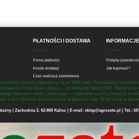
PŁATNOŚCI I DOSTAWA
INFORMACJ
Formy płatności
Polityka prywatnośc
Koszty dostawy
Jak kupować?
Czas realizacji zamówienia
produkcji czeskiej zajmujemy się od 2002 roku.
Prowadzimy sprzedaż d
dostawa na drugi dzień roboczy – wystawiamy faktury VAT.
Staramy się 
ywają właściwe i dobre jakościowo – oryginalne części produkcji czesk
m w tym 24-letnie doświadczenie w Agrozeto oraz 20 lat pracy w Agrom
żny | Zachodnia 2, 62-800 Kalisz | E-mail: sklep@agrozeto.pl | Tel.: 6