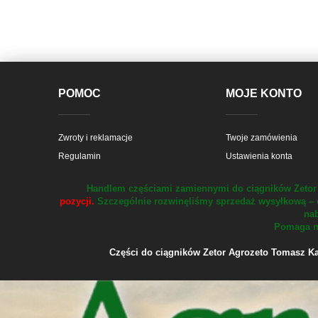
POMOC
MOJE KONTO
Zwroty i reklamacje
Twoje zamówienia
Regulamin
Ustawienia konta
Handlem częściami zamiennymi do ciągników Zetor 
pozycji.
Szczególnie rozwinęliśmy sprzedaż wysyłkową – 
nab
Pomaga na
Części do ciągników Zetor Agrozeto Tomasz Kału