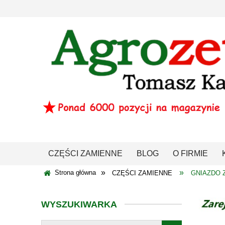
CZĘŚCI ZAMIENNE
BLOG
O FIRMIE
»
»
Strona główna
CZĘŚCI ZAMIENNE
GNIAZDO
WYSZUKIWARKA