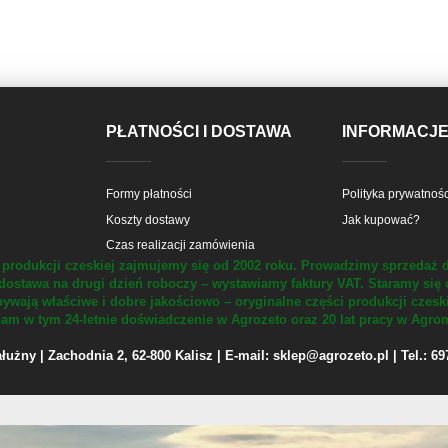
PŁATNOŚCI I DOSTAWA
INFORMACJ
Formy płatności
Polityka prywatnośc
Koszty dostawy
Jak kupować?
Czas realizacji zamówienia
produkcji czeskiej zajmujemy się od 2002 roku.
Prowadzimy sprzedaż d
dostawa na drugi dzień roboczy – wystawiamy faktury VAT.
Staramy się 
ywają właściwe i dobre jakościowo – oryginalne części produkcji czesk
m w tym 24-letnie doświadczenie w Agrozeto oraz 20 lat pracy w Agrom
żny | Zachodnia 2, 62-800 Kalisz | E-mail: sklep@agrozeto.pl | Tel.: 6