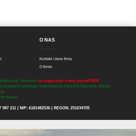
E
O NAS
i
Kontakt i dane firmy
O firmie
etaliczną i hurtową
na magazynie mamy ponad 8000
o uzyskanie pełnego zadowolenia naszych klientów, którzy
iej.
ie Kalisz.
97 987 211 | NIP: 6181482536 | REGON: 251034705