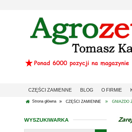
CZĘŚCI ZAMIENNE
BLOG
O FIRMIE
»
»
Strona główna
CZĘŚCI ZAMIENNE
GNIAZDO
WYSZUKIWARKA