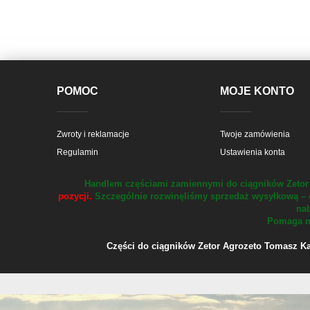
POMOC
MOJE KONTO
Zwroty i reklamacje
Twoje zamówienia
Regulamin
Ustawienia konta
Handlem częściami zamiennymi do ciągników Zetor 
pozycji.
Szczególnie rozwinęliśmy sprzedaż wysyłkową – 
nab
Pomaga na
Części do ciągników Zetor Agrozeto Tomasz Kału