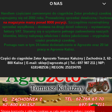
O NAS
Handlem częściami zamiennymi do ciągników Zetor produkcji czeskiej
zajmujemy się od 2002 roku.
Prowadzimy sprzedaż detaliczną i hurtową
na magazynie mamy ponad 8000 pozycji.
Szczególnie rozwinęliśmy
sprzedaż wysyłkową – dostawa na drugi dzień roboczy – wystawiamy
faktury VAT.
Staramy się o uzyskanie pełnego zadowolenia naszych
klientów, którzy nabywają właściwe i dobre jakościowo – oryginalne
części produkcji czeskiej.
Pomaga nam w tym 24-letnie doświadczenie w Agrozeto oraz 20 lat
pracy w Agromie Kalisz.
Części do ciągników Zetor Agrozeto Tomasz Kałużny | Zachodnia 2, 62-
800 Kalisz | E-mail: sklep@agrozeto.pl | Tel.: 697 987 211 | NIP:
6181482536 | REGON: 251034705
Strona korzysta z plików cookies w celu realizacji usług i zgodnie z