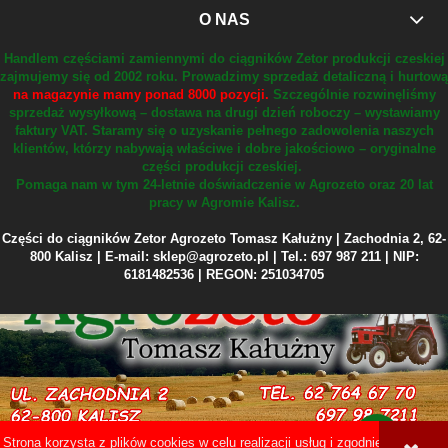
O NAS
Handlem częściami zamiennymi do ciągników Zetor produkcji czeskiej
zajmujemy się od 2002 roku.
Prowadzimy sprzedaż detaliczną i hurtową
na magazynie mamy ponad 8000 pozycji.
Szczególnie rozwinęliśmy
sprzedaż wysyłkową – dostawa na drugi dzień roboczy – wystawiamy
faktury VAT.
Staramy się o uzyskanie pełnego zadowolenia naszych
klientów, którzy nabywają właściwe i dobre jakościowo – oryginalne
części produkcji czeskiej.
Pomaga nam w tym 24-letnie doświadczenie w Agrozeto oraz 20 lat
pracy w Agromie Kalisz.
Części do ciągników Zetor Agrozeto Tomasz Kałużny | Zachodnia 2, 62-
800 Kalisz | E-mail: sklep@agrozeto.pl | Tel.: 697 987 211 | NIP:
6181482536 | REGON: 251034705
Strona korzysta z plików cookies w celu realizacji usług i zgodnie z