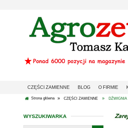
CZĘŚCI ZAMIENNE
BLOG
O FIRMIE
»
»
Strona główna
CZĘŚCI ZAMIENNE
DŹWIGNIA
WYSZUKIWARKA