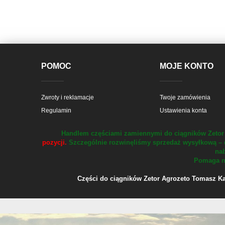
POMOC
MOJE KONTO
Zwroty i reklamacje
Twoje zamówienia
Regulamin
Ustawienia konta
Handlem częściami zamiennymi do ciągników Zetor 
pozycji.
Szczególnie rozwinęliśmy sprzedaż wysyłkową – 
nab
Pomaga na
Części do ciągników Zetor Agrozeto Tomasz Kału