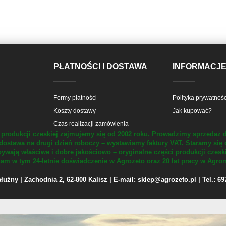
PŁATNOŚCI I DOSTAWA
INFORMACJ
Formy płatności
Polityka prywatnośc
Koszty dostawy
Jak kupować?
Czas realizacji zamówienia
produkcji czeskiej zajmujemy się od 2002 roku.
Prowadzimy sprzedaż d
dostawa na drugi dzień roboczy – wystawiamy faktury VAT.
Staramy się 
ywają właściwe i dobre jakościowo – oryginalne części produkcji czesk
m w tym 24-letnie doświadczenie w Agrozeto oraz 20 lat pracy w Agrom
żny | Zachodnia 2, 62-800 Kalisz | E-mail: sklep@agrozeto.pl | Tel.: 6