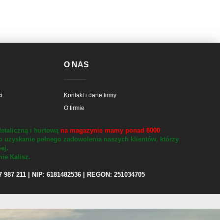
E
O NAS
i
Kontakt i dane firmy
O firmie
etaliczną i hurtową
na magazynie mamy ponad 8000
o uzyskanie pełnego zadowolenia naszych klientów, którzy
iej.
ie Kalisz.
97 987 211 | NIP: 6181482536 | REGON: 251034705