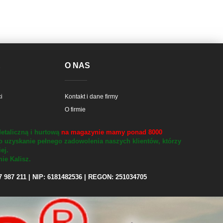
E
O NAS
i
Kontakt i dane firmy
O firmie
etaliczną i hurtową
na magazynie mamy ponad 8000
o uzyskanie pełnego zadowolenia naszych klientów, którzy
iej.
ie Kalisz.
97 987 211 | NIP: 6181482536 | REGON: 251034705