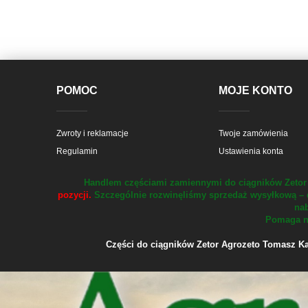
POMOC
MOJE KONTO
Zwroty i reklamacje
Twoje zamówienia
Regulamin
Ustawienia konta
Handlem częściami zamiennymi do ciągników Zetor 
pozycji.
Szczególnie rozwinęliśmy sprzedaż wysyłkową – 
nab
Pomaga na
Części do ciągników Zetor Agrozeto Tomasz Kału