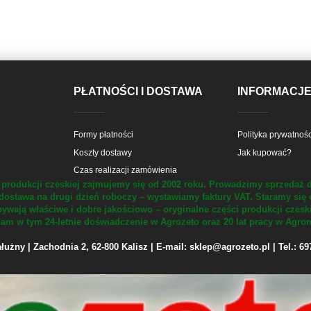
PŁATNOŚCI I DOSTAWA
INFORMACJ
Formy płatności
Polityka prywatnośc
Koszty dostawy
Jak kupować?
Czas realizacji zamówienia
produkcji czeskiej zajmujemy się od 2002 roku.
Prowadzimy sprzedaż d
dostawa na drugi dzień roboczy – wystawiamy faktury VAT.
Staramy się 
ywają właściwe i dobre jakościowo – oryginalne części produkcji czesk
m w tym 24-letnie doświadczenie w Agrozeto oraz 20 lat pracy w Agrom
żny | Zachodnia 2, 62-800 Kalisz | E-mail: sklep@agrozeto.pl | Tel.: 6