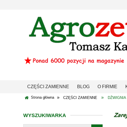
CZĘŚCI ZAMIENNE
BLOG
O FIRMIE
»
»
Strona główna
CZĘŚCI ZAMIENNE
DŹWIGNIA
WYSZUKIWARKA