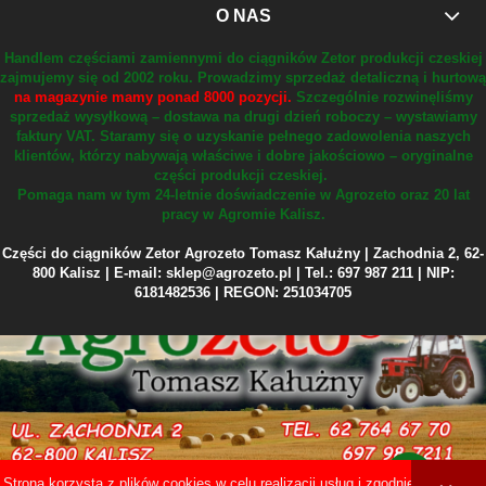
O NAS
Handlem częściami zamiennymi do ciągników Zetor produkcji czeskiej
zajmujemy się od 2002 roku.
Prowadzimy sprzedaż detaliczną i hurtową
na magazynie mamy ponad 8000 pozycji.
Szczególnie rozwinęliśmy
sprzedaż wysyłkową – dostawa na drugi dzień roboczy – wystawiamy
faktury VAT.
Staramy się o uzyskanie pełnego zadowolenia naszych
klientów, którzy nabywają właściwe i dobre jakościowo – oryginalne
części produkcji czeskiej.
Pomaga nam w tym 24-letnie doświadczenie w Agrozeto oraz 20 lat
pracy w Agromie Kalisz.
Części do ciągników Zetor Agrozeto Tomasz Kałużny | Zachodnia 2, 62-
800 Kalisz | E-mail: sklep@agrozeto.pl | Tel.: 697 987 211 | NIP:
6181482536 | REGON: 251034705
Strona korzysta z plików cookies w celu realizacji usług i zgodnie z