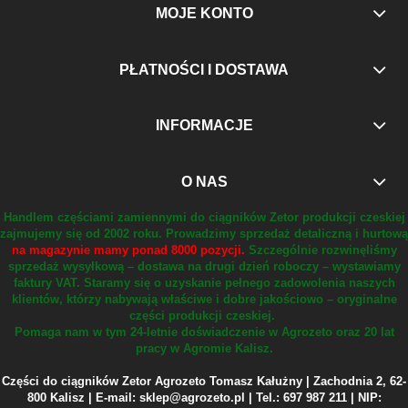
MOJE KONTO
PŁATNOŚCI I DOSTAWA
INFORMACJE
O NAS
Handlem częściami zamiennymi do ciągników Zetor produkcji czeskiej
zajmujemy się od 2002 roku.
Prowadzimy sprzedaż detaliczną i hurtową
na magazynie mamy ponad 8000 pozycji.
Szczególnie rozwinęliśmy
sprzedaż wysyłkową – dostawa na drugi dzień roboczy – wystawiamy
faktury VAT.
Staramy się o uzyskanie pełnego zadowolenia naszych
klientów, którzy nabywają właściwe i dobre jakościowo – oryginalne
części produkcji czeskiej.
Pomaga nam w tym 24-letnie doświadczenie w Agrozeto oraz 20 lat
pracy w Agromie Kalisz.
Części do ciągników Zetor Agrozeto Tomasz Kałużny | Zachodnia 2, 62-
800 Kalisz | E-mail: sklep@agrozeto.pl | Tel.: 697 987 211 | NIP: