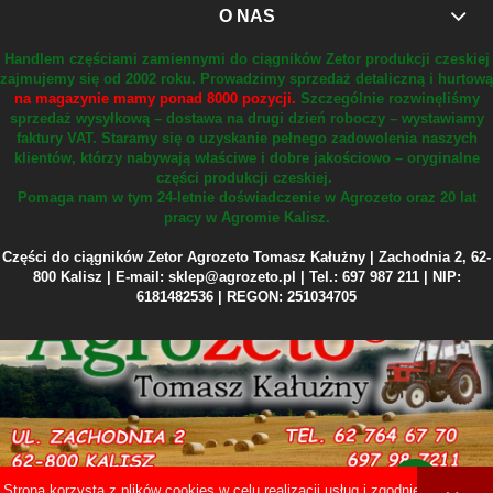
O NAS
Handlem częściami zamiennymi do ciągników Zetor produkcji czeskiej
zajmujemy się od 2002 roku.
Prowadzimy sprzedaż detaliczną i hurtową
na magazynie mamy ponad 8000 pozycji.
Szczególnie rozwinęliśmy
sprzedaż wysyłkową – dostawa na drugi dzień roboczy – wystawiamy
faktury VAT.
Staramy się o uzyskanie pełnego zadowolenia naszych
klientów, którzy nabywają właściwe i dobre jakościowo – oryginalne
części produkcji czeskiej.
Pomaga nam w tym 24-letnie doświadczenie w Agrozeto oraz 20 lat
pracy w Agromie Kalisz.
Części do ciągników Zetor Agrozeto Tomasz Kałużny | Zachodnia 2, 62-
800 Kalisz | E-mail: sklep@agrozeto.pl | Tel.: 697 987 211 | NIP:
6181482536 | REGON: 251034705
Strona korzysta z plików cookies w celu realizacji usług i zgodnie z