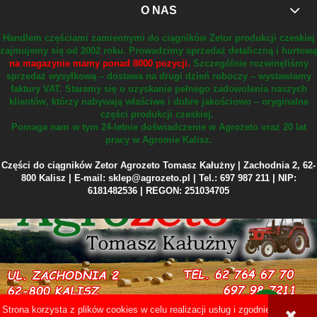
O NAS
Handlem częściami zamiennymi do ciągników Zetor produkcji czeskiej
zajmujemy się od 2002 roku.
Prowadzimy sprzedaż detaliczną i hurtową
na magazynie mamy ponad 8000 pozycji.
Szczególnie rozwinęliśmy
sprzedaż wysyłkową – dostawa na drugi dzień roboczy – wystawiamy
faktury VAT.
Staramy się o uzyskanie pełnego zadowolenia naszych
klientów, którzy nabywają właściwe i dobre jakościowo – oryginalne
części produkcji czeskiej.
Pomaga nam w tym 24-letnie doświadczenie w Agrozeto oraz 20 lat
pracy w Agromie Kalisz.
Części do ciągników Zetor Agrozeto Tomasz Kałużny | Zachodnia 2, 62-
800 Kalisz | E-mail: sklep@agrozeto.pl | Tel.: 697 987 211 | NIP:
6181482536 | REGON: 251034705
Strona korzysta z plików cookies w celu realizacji usług i zgodnie z