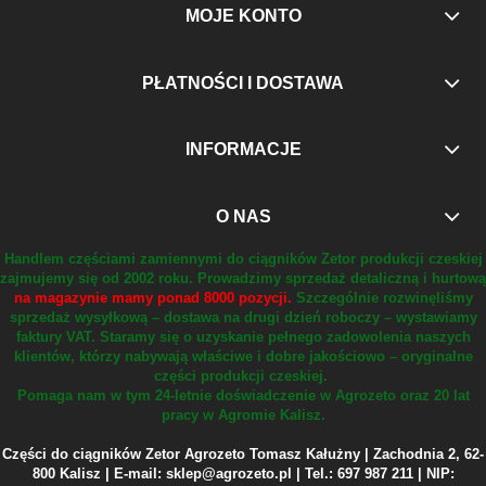
MOJE KONTO
PŁATNOŚCI I DOSTAWA
INFORMACJE
O NAS
Handlem częściami zamiennymi do ciągników Zetor produkcji czeskiej
zajmujemy się od 2002 roku.
Prowadzimy sprzedaż detaliczną i hurtową
na magazynie mamy ponad 8000 pozycji.
Szczególnie rozwinęliśmy
sprzedaż wysyłkową – dostawa na drugi dzień roboczy – wystawiamy
faktury VAT.
Staramy się o uzyskanie pełnego zadowolenia naszych
klientów, którzy nabywają właściwe i dobre jakościowo – oryginalne
części produkcji czeskiej.
Pomaga nam w tym 24-letnie doświadczenie w Agrozeto oraz 20 lat
pracy w Agromie Kalisz.
Części do ciągników Zetor Agrozeto Tomasz Kałużny | Zachodnia 2, 62-
800 Kalisz | E-mail: sklep@agrozeto.pl | Tel.: 697 987 211 | NIP: