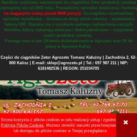
Handlem częściami zamiennymi do ciągników Zetor produkcji czeskiej
zajmujemy się od 2002 roku.
Prowadzimy sprzedaż detaliczną i hurtową
na magazynie mamy ponad 8000 pozycji.
Szczególnie rozwinęliśmy
sprzedaż wysyłkową – dostawa na drugi dzień roboczy – wystawiamy
faktury VAT.
Staramy się o uzyskanie pełnego zadowolenia naszych
klientów, którzy nabywają właściwe i dobre jakościowo – oryginalne
części produkcji czeskiej.
Pomaga nam w tym 24-letnie doświadczenie w Agrozeto oraz 20 lat
pracy w Agromie Kalisz.
Części do ciągników Zetor Agrozeto Tomasz Kałużny | Zachodnia 2, 62-
800 Kalisz | E-mail: sklep@agrozeto.pl | Tel.: 697 987 211 | NIP:
6181482536 | REGON: 251034705
Strona korzysta z plików cookies w celu realizacji usług i zgodnie z
Sklep internetowy Shoper Premium
Polityką Plików Cookies
. Możesz określić warunki przechowywania
lub dostępu do plików cookies w Twojej przeglądarce.
POKAŻ PEŁNĄ WERSJĘ STRONY