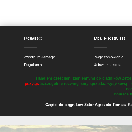
POMOC
MOJE KONTO
Zwroty i reklamacje
Twoje zamówienia
Regulamin
Ustawienia konta
Handlem częściami zamiennymi do ciągników Zetor 
pozycji.
Szczególnie rozwinęliśmy sprzedaż wysyłkową – 
nab
Pomaga na
Części do ciągników Zetor Agrozeto Tomasz Kału