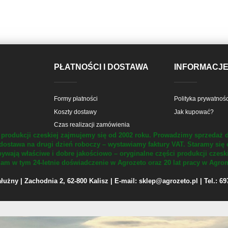
PŁATNOŚCI I DOSTAWA
INFORMACJ
Formy płatności
Polityka prywatnośc
Koszty dostawy
Jak kupować?
Czas realizacji zamówienia
produkcji czeskiej zajmujemy się od 2002 roku.
Prowadzimy sprzedaż d
dostawa na drugi dzień roboczy – wystawiamy faktury VAT.
Staramy się 
ywają właściwe i dobre jakościowo – oryginalne części produkcji czesk
m w tym 24-letnie doświadczenie w Agrozeto oraz 20 lat pracy w Agrom
żny | Zachodnia 2, 62-800 Kalisz | E-mail: sklep@agrozeto.pl | Tel.: 6