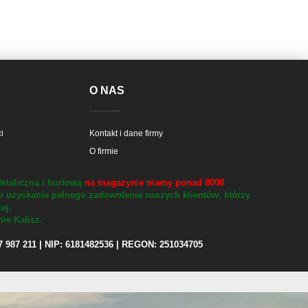
E
O NAS
i
Kontakt i dane firmy
O firmie
etaliczną i hurtową
na magazynie mamy ponad 8000
o uzyskanie pełnego zadowolenia naszych klientów, którzy
iej.
ie Kalisz.
97 987 211 | NIP: 6181482536 | REGON: 251034705