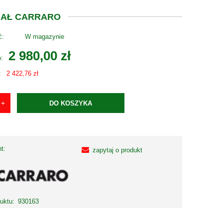
INAŁ CARRARO
ć:
W magazynie
2 980,00 zł
o:
:
2 422,76 zł
DO KOSZYKA
t:
zapytaj o produkt
uktu:
930163