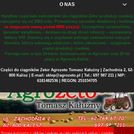
O NAS
Handlem częściami zamiennymi do ciągników Zetor produkcji czeskiej
zajmujemy się od 2002 roku.
Prowadzimy sprzedaż detaliczną i hurtową
na magazynie mamy ponad 8000 pozycji.
Szczególnie rozwinęliśmy
sprzedaż wysyłkową – dostawa na drugi dzień roboczy – wystawiamy
faktury VAT.
Staramy się o uzyskanie pełnego zadowolenia naszych
klientów, którzy nabywają właściwe i dobre jakościowo – oryginalne
części produkcji czeskiej.
Pomaga nam w tym 24-letnie doświadczenie w Agrozeto oraz 20 lat
pracy w Agromie Kalisz.
Części do ciągników Zetor Agrozeto Tomasz Kałużny | Zachodnia 2, 62-
800 Kalisz | E-mail: sklep@agrozeto.pl | Tel.: 697 987 211 | NIP:
6181482536 | REGON: 251034705
Strona korzysta z plików cookies w celu realizacji usług i zgodnie z