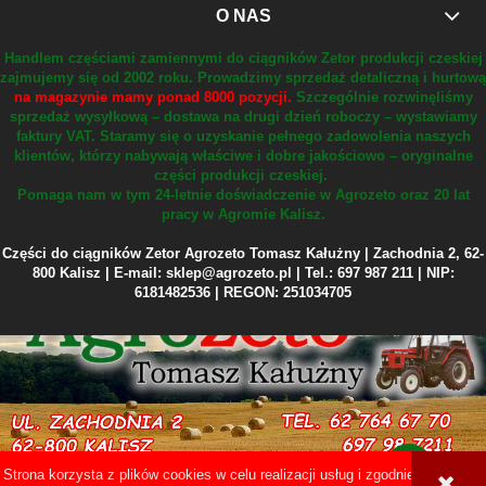
O NAS
Handlem częściami zamiennymi do ciągników Zetor produkcji czeskiej
zajmujemy się od 2002 roku.
Prowadzimy sprzedaż detaliczną i hurtową
na magazynie mamy ponad 8000 pozycji.
Szczególnie rozwinęliśmy
sprzedaż wysyłkową – dostawa na drugi dzień roboczy – wystawiamy
faktury VAT.
Staramy się o uzyskanie pełnego zadowolenia naszych
klientów, którzy nabywają właściwe i dobre jakościowo – oryginalne
części produkcji czeskiej.
Pomaga nam w tym 24-letnie doświadczenie w Agrozeto oraz 20 lat
pracy w Agromie Kalisz.
Części do ciągników Zetor Agrozeto Tomasz Kałużny | Zachodnia 2, 62-
800 Kalisz | E-mail: sklep@agrozeto.pl | Tel.: 697 987 211 | NIP:
6181482536 | REGON: 251034705
Strona korzysta z plików cookies w celu realizacji usług i zgodnie z